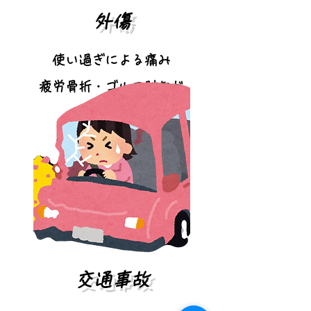
外傷
使い過ぎによる痛み
疲労骨折・ゴルフ肘など
​交通事故