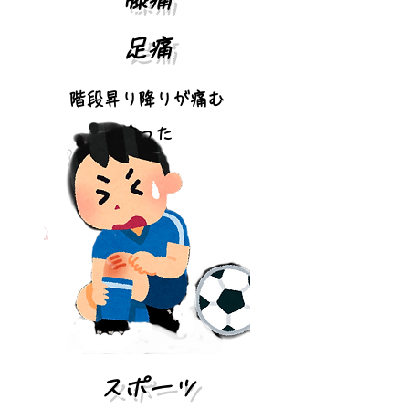
足痛
階段昇り降りが
痛む
捻った
​スポーツ