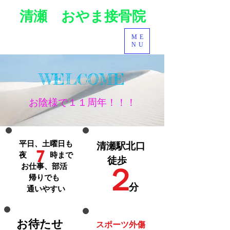
清瀬 おやま接骨院
ME
NU
WELCOME
お陰様で１１周年！！！
平日、土曜日も
清瀬駅北口
7
夜 時まで
徒歩
お仕事、部活
２
帰りでも
分
通いやすい
お待たせ
スポーツ外傷