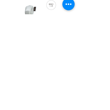
むち打ち・腰痛
打撲・しびれ
あなたは、牽引治療って知ってますか?
首が痛い時や腰が痛い時に、首や腰を機
械で引っ張るアレです。
当院には、他の整骨院にはほとんど置い
ていない
腰けん引、頚けん引の設備があります。
腰掛けるだけで腰椎牽引が可能です！
牽引は物理療法の一種で、腰や首に対し
て行われる治療法です。
引っ張ることで、関節を開き、圧迫を減
少させたり、局所の循環を改善させたり
します。
もっと詳しい内容は院内設備の腰けん引
にあります。
下のボタンをクリック！