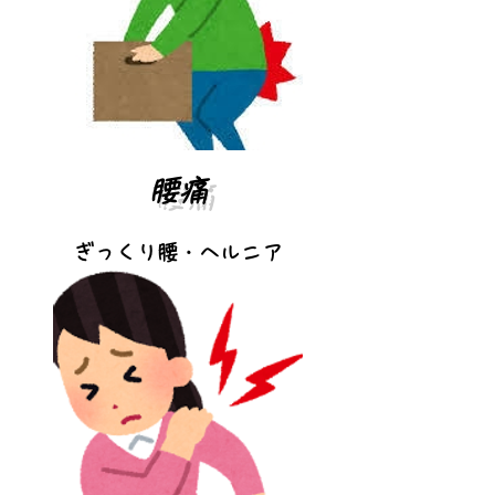
​腰痛
ぎっくり腰・
ヘルニア
足がしびれる