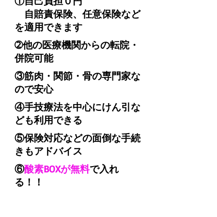
①
自己負担０円
自賠責保険、任意保険など
を
適用できます
➁他の医療機関からの
転院・
併院
可能
③筋肉・関節・骨の専門家な
ので安心
④
手技療法
を中心にけん引な
ども利用できる
⑤保険対応などの面倒な手続
きもアドバイス
​⑥
酸素BOXが無料
で入れ
る！！