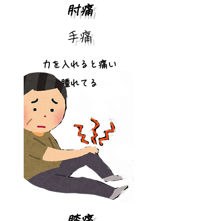
肘痛
手痛
力を入れると痛い
腫れてる
​膝痛