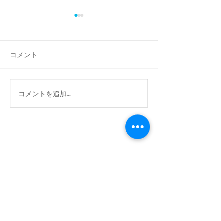
コメント
新型コロナウイ
新型コロナウイルス対策
コメントを追加…
診療時間
9：00～12：30
15：00～
19
：
00
休診日
日曜・祝日・
木曜午後